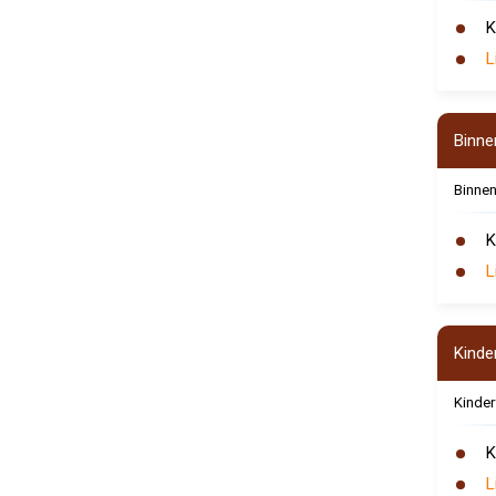
K
L
Binne
Binnen
K
L
Kinde
Kinder
K
L