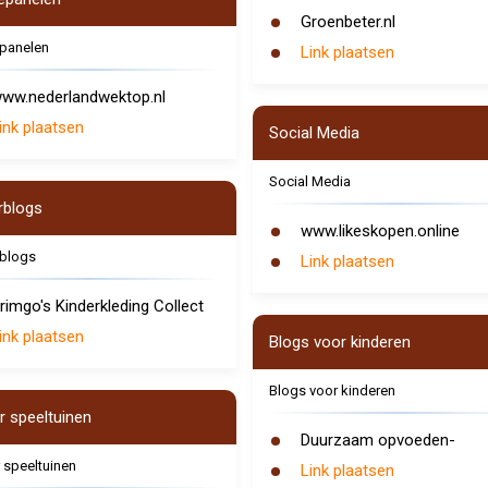
Groenbeter.nl
panelen
Link plaatsen
ww.nederlandwektop.nl
ink plaatsen
Social Media
Social Media
rblogs
www.likeskopen.online
rblogs
Link plaatsen
rimgo's Kinderkleding Collect
ink plaatsen
Blogs voor kinderen
Blogs voor kinderen
r speeltuinen
Duurzaam opvoeden-
 speeltuinen
Link plaatsen