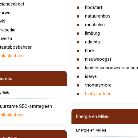
ciencedirect
hbostart
urwur
natuurenbos
vhl
mechelen
ikipedia
limburg
uverta
cdacda
taatsbosbeheer
hhnk
ink plaatsen
nieuweoogst
landentuinbouwcursussen
idewe
bureau
thomasmore
ureau
Link plaatsen
uurzame SEO-strategieën
ink plaatsen
Energie en Milieu
Energie en Milieu
epanelen