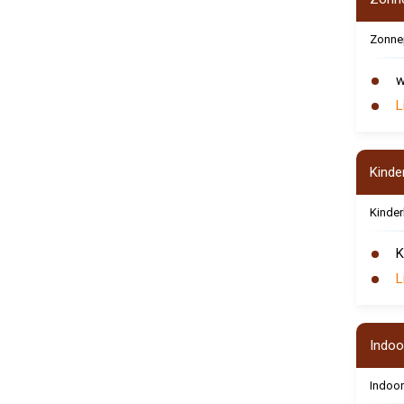
Zonne
w
L
Kinde
Kinde
K
L
Indoo
Indoor