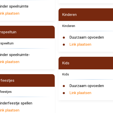
inder speelruimte
ink plaatsen
Kinderen
Kinderen
nspeeltuin
Duurzaam opvoeden
speeltuin
Link plaatsen
inder speelruimte-
ink plaatsen
Kids
Kids
rfeestjes
Duurzaam opvoeden
feestjes
Link plaatsen
inderfeestje spellen
ink plaatsen