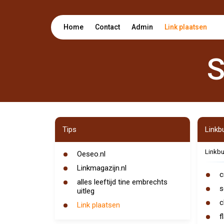
Home
Contact
Admin
Link plaatsen
S
Tips
Linkbu
Linkbu
Oeseo.nl
Linkmagazijn.nl
c
alles leeftijd tine embrechts
s
uitleg
c
Link plaatsen
f