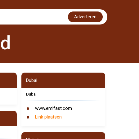
Adverteren
nd
Dubai
Dubai
www.emifast.com
Link plaatsen