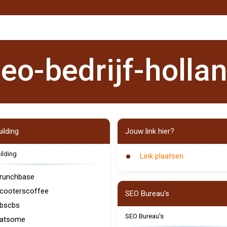
eo-bedrijf-holla
ilding
Jouw link hier?
ilding
Link plaatsen
runchbase
cooterscoffee
SEO Bureau's
bscbs
SEO Bureau's
latsome