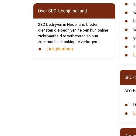
s
Over SEO-bedrijf-holland
w
h
SEO bedrijven in Nederland bieden
w
diensten die bedrijven helpen hun online
zichtbaarheid te verbeteren en hun
y
zoekmachine ranking te verhogen.
s
Link plaatsen
L
SEO-
SEO-b
D
L
Zonn